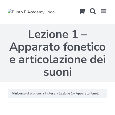
Salta
al
contenuto
Lezione 1 –
Apparato fonetico
e articolazione dei
suoni
Minicorso di pronuncia inglese
Lezione 1 – Apparato fonetico e articolazione dei suoni