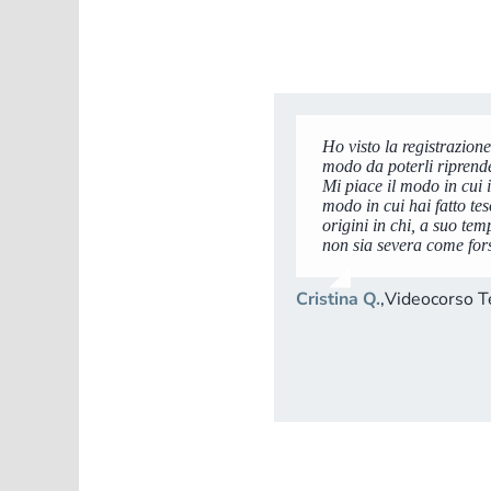
Ho visto la registrazione
Ho deciso di studiare il
Mi sono iscritta al cors
Ho guardato i video e ti
L’ho trovato un corso ben
modo da poterli riprende
corso vero e proprio, e 
scorrevole, ho divorato i
spigliata, chiara e mai
Mi piace il modo in cui i
per questo!
approfondito e perfetto 
Elena Galli
,
Videocorso 
modo in cui hai fatto te
utile il quiz a fine lezion
Elisa Gatto
,
Videocorso 
origini in chi, a suo te
Ilaria B.
,
Videocorso Ted
non sia severa come forse
Ljuba Davié
,
Videocorso 
Cristina Q.
,
Videocorso 