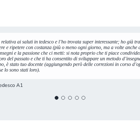
 relativa ai saluti in tedesco e l’ho trovata super interessante; ho già tra
 tedesco da circa-autodidatta perché al momento per varie circostanze n
o di inglese base per fare un ripasso e mi ha davvero sorpresa, è stato m
 faccio i miei complimenti. Sono davvero ben fatti. Ottimo audio, ottim
 fatto in ogni aspetto, si vede che è stato progettato con cura.
re e ripetere con costanza (più o meno ogni giorno, ma a volte anche a 
i tuoi video mi stanno aiutando molto a capire la logica della grammati
l corso! Grazie mille.
 noiosa. Davvero, bravissima! Da quanto ho potuto vedere è davvero un 
nsegni e la passione che ci metti: si nota proprio che ti piace condivider
per chi come me è davvero in difficoltà con la lingua inglese. Mi piace 
Inglese A1
soro del passato e che ti ha consentito di sviluppare un metodo d’inseg
e.
Inglese A1
mpo, è stato tuo docente (aggiungendo però delle correzioni in corso d’o
esco A1
 lo sono stati loro).
Inglese A1
Tedesco A1