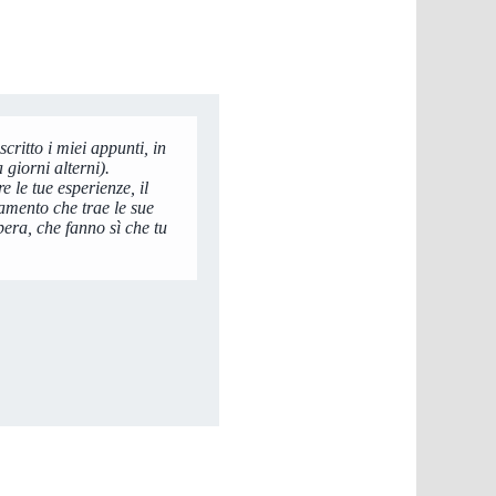
scritto i miei appunti, in
on riesco a seguire un
olto piacevole e
a immagine e tu sei
giorni alterni).
ca. Ti ringrazio molto
corso molto dettagliato,
e le tue esperienze, il
molto. E trovo molto
namento che trae le sue
pera, che fanno sì che tu