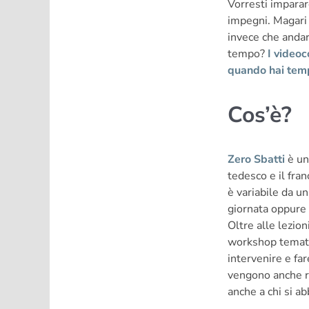
Vorresti imparar
impegni. Magari 
invece che andarc
tempo?
I videoc
quando hai temp
Cos’è?
Zero Sbatti
è un 
tedesco e il fran
è variabile da u
giornata oppure 
Oltre alle lezio
workshop tematic
intervenire e f
vengono anche re
anche a chi si ab