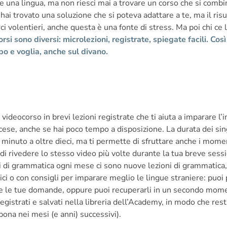
e una lingua, ma non riesci mai a trovare un corso che si combin
hai trovato una soluzione che si poteva adattare a te, ma il risu
i volentieri, anche questa è una fonte di stress. Ma poi chi ce 
orsi sono diversi: microlezioni, registrate, spiegate facili. Cos
o e voglia, anche sul divano.
videocorso in brevi lezioni registrate che ti aiuta a imparare l’i
cese, anche se hai poco tempo a disposizione. La durata dei sing
n minuto a oltre dieci, ma ti permette di sfruttare anche i mome
di rivedere lo stesso video più volte durante la tua breve sessi
ni di grammatica ogni mese ci sono nuove lezioni di grammatica,
i o con consigli per imparare meglio le lingue straniere: puoi p
are le tue domande, oppure puoi recuperarli in un secondo mom
gistrati e salvati nella libreria dell’Academy, in modo che rest
bona nei mesi (e anni) successivi).