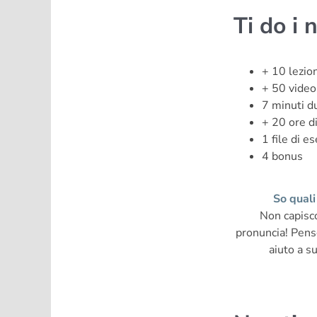
Ti do i 
+ 10 lezion
+ 50 video 
7 minuti d
+ 20 ore di
1 file di es
4 bonus
So quali
Non capisco
pronuncia! Penso
aiuto a s