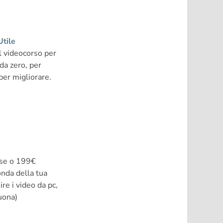
Utile
l videocorso per
 da zero, per
per migliorare.
ese o 199€
onda della tua
re i video da pc,
uona)