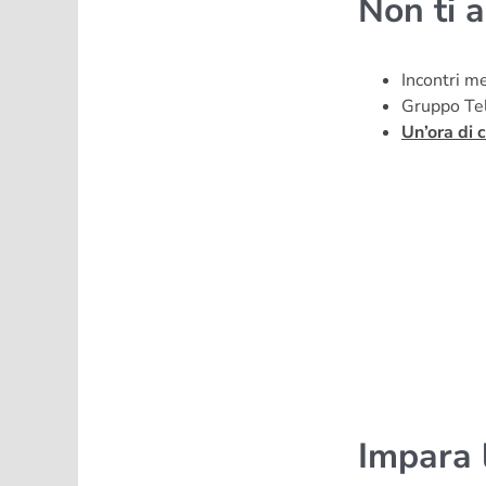
Non ti 
Incontri me
Gruppo Tel
Un’ora di c
Impara l