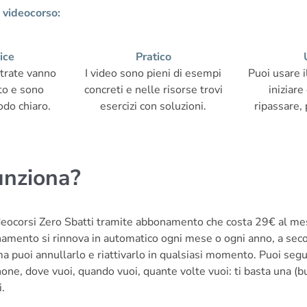
 videocorso:
ice
Pratico
strate vanno
I video sono pieni di esempi
Puoi usare i
nto e sono
concreti e nelle risorse trovi
iniziare
odo chiaro.
esercizi con soluzioni.
ripassare, 
nziona?
ideocorsi Zero Sbatti tramite abbonamento che costa 29€ al m
namento si rinnova in automatico ogni mese o ogni anno, a sec
ma puoi annullarlo e riattivarlo in qualsiasi momento. Puoi segui
one, dove vuoi, quando vuoi, quante volte vuoi: ti basta una (b
.