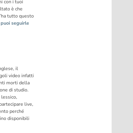
i con i tuoi
ltato è che
l’ha tutto questo
ì puoi seguirle
nglese, il
oli video infatti
nti morti della
one di studio.
 lessico,
artecipare live,
ento perché
ino disponibili