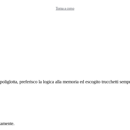
Torna a corso
liglotta, preferisco la logica alla memoria ed escogito trucchetti sempr
ttamente.