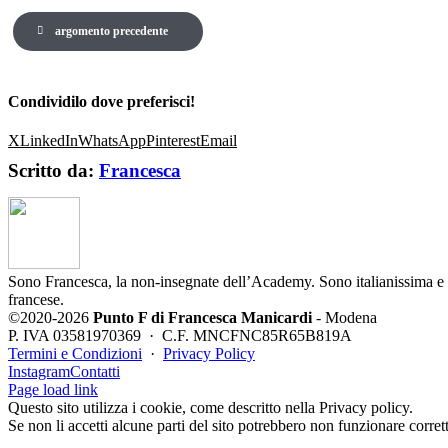
argomento precedente
Condividilo dove preferisci!
X
LinkedIn
WhatsApp
Pinterest
Email
Scritto da:
Francesca
Sono Francesca, la non-insegnate dell’Academy. Sono italianissima e po
francese.
©2020-2026
Punto F di Francesca Manicardi
- Modena
P. IVA 03581970369 · C.F. MNCFNC85R65B819A
Termini e Condizioni
·
Privacy Policy
Instagram
Contatti
Page load link
Questo sito utilizza i cookie, come descritto nella Privacy policy.
Se non li accetti alcune parti del sito potrebbero non funzionare corre