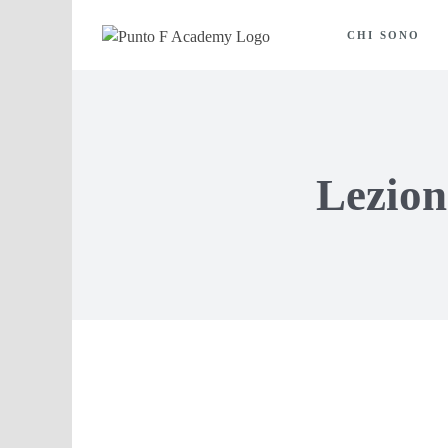
Salta
al
CHI SONO
contenuto
Lezion