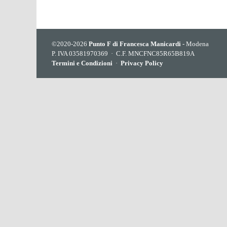
©2020-2026
Punto F di Francesca Manicardi
- Modena
P. IVA 03581970369 · C.F. MNCFNC85R65B819A
Termini e Condizioni
·
Privacy Policy