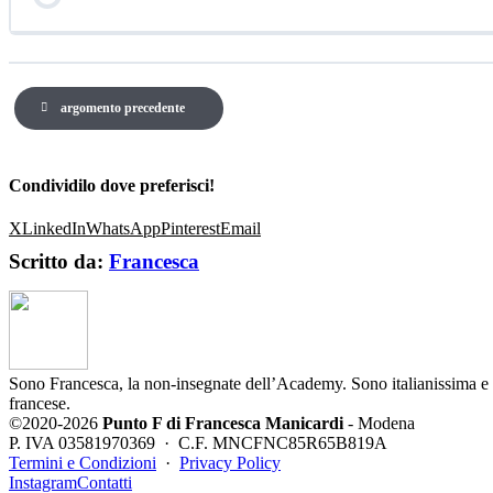
argomento precedente
Condividilo dove preferisci!
X
LinkedIn
WhatsApp
Pinterest
Email
Scritto da:
Francesca
Sono Francesca, la non-insegnate dell’Academy. Sono italianissima e po
francese.
©2020-2026
Punto F di Francesca Manicardi
- Modena
P. IVA 03581970369 · C.F. MNCFNC85R65B819A
Termini e Condizioni
·
Privacy Policy
Instagram
Contatti