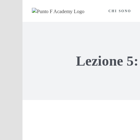
Salta
al
CHI SONO
contenuto
Lezione 5: