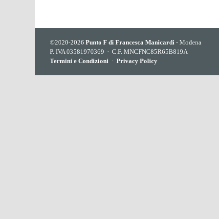
©2020-2026
Punto F di Francesca Manicardi
- Modena
P. IVA 03581970369 · C.F. MNCFNC85R65B819A
Termini e Condizioni
·
Privacy Policy