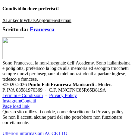
Condividilo dove preferisci!
X
LinkedIn
WhatsApp
Pinterest
Email
Scritto da:
Francesca
Sono Francesca, la non-insegnate dell’Academy. Sono italianissima
e poliglotta, preferisco la logica alla memoria ed escogito trucchetti
sempre nuovi per insegnare ai miei non-studenti a parlare inglese,
tedesco e francese.
©2020-2026
Punto F di Francesca Manicardi
- Modena
P. IVA 03581970369 · C.F. MNCFNC85R65B819A
Termini e Condizioni
·
Privacy Policy
Instagram
Contatti
Page load link
Questo sito utilizza i cookie, come descritto nella Privacy policy.
Se non li accetti alcune parti del sito potrebbero non funzionare
correttamente.
Ulteriori informazioni
ACCETTO