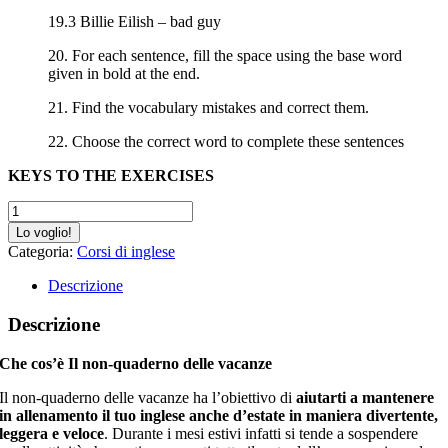
19.3 Billie Eilish – bad guy
20. For each sentence, fill the space using the base word
given in bold at the end.
21. Find the vocabulary mistakes and correct them.
22. Choose the correct word to complete these sentences
KEYS TO THE EXERCISES
Non-
libro
Lo voglio!
di
Categoria:
Corsi di inglese
grammatica
inglese
Descrizione
quantità
Descrizione
Che cos’è Il non-quaderno delle vacanze
Il non-quaderno delle vacanze ha l’obiettivo di
aiutarti a mantenere
in allenamento il tuo inglese anche d’estate in maniera divertente,
leggera e veloce
. Durante i mesi estivi infatti si tende a sospendere