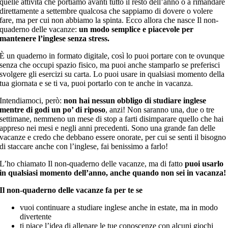
quelle attività che portiamo avanti tutto il resto dell’anno o a rimandare
direttamente a settembre qualcosa che sappiamo di dovere o volere
fare, ma per cui non abbiamo la spinta. Ecco allora che nasce Il non-
quaderno delle vacanze:
un modo semplice e piacevole per
mantenere l’inglese senza stress.
È un quaderno in formato digitale, così lo puoi portare con te ovunque
senza che occupi spazio fisico, ma puoi anche stamparlo se preferisci
svolgere gli esercizi su carta. Lo puoi usare in qualsiasi momento della
tua giornata e se ti va, puoi portarlo con te anche in vacanza.
Intendiamoci, però:
non hai nessun obbligo di studiare inglese
mentre di godi un po’ di riposo
, anzi! Non saranno una, due o tre
settimane, nemmeno un mese di stop a farti disimparare quello che hai
appreso nei mesi e negli anni precedenti. Sono una grande fan delle
vacanze e credo che debbano essere onorate, per cui se senti il bisogno
di staccare anche con l’inglese, fai benissimo a farlo!
L’ho chiamato Il non-quaderno delle vacanze, ma di fatto
puoi usarlo
in qualsiasi momento dell’anno, anche quando non sei in vacanza!
Il non-quaderno delle vacanze fa per te se
vuoi continuare a studiare inglese anche in estate, ma in modo
divertente
ti piace l’idea di allenare le tue conoscenze con alcuni giochi