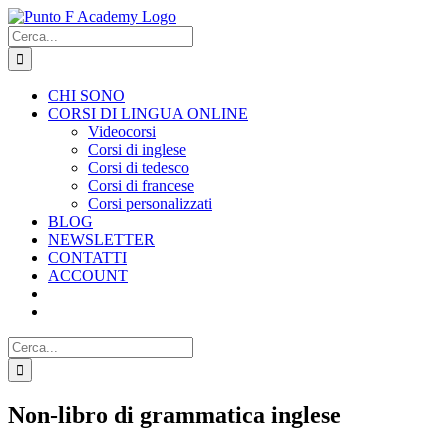
Salta
al
Cerca
contenuto
per:
CHI SONO
CORSI DI LINGUA ONLINE
Videocorsi
Corsi di inglese
Corsi di tedesco
Corsi di francese
Corsi personalizzati
BLOG
NEWSLETTER
CONTATTI
ACCOUNT
Cerca
per:
Non-libro di grammatica inglese