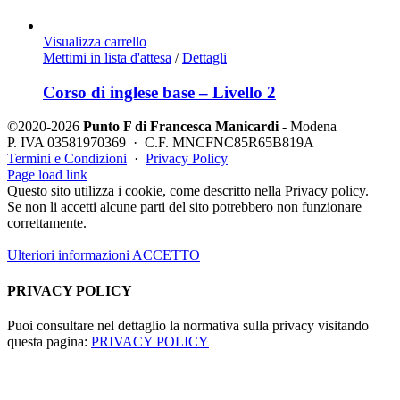
Visualizza carrello
Mettimi in lista d'attesa
/
Dettagli
Corso di inglese base – Livello 2
©2020-2026
Punto F di Francesca Manicardi
- Modena
P. IVA 03581970369 · C.F. MNCFNC85R65B819A
Termini e Condizioni
·
Privacy Policy
Instagram
Contatti
Page load link
Questo sito utilizza i cookie, come descritto nella Privacy policy.
Se non li accetti alcune parti del sito potrebbero non funzionare
correttamente.
Ulteriori informazioni
ACCETTO
PRIVACY POLICY
Puoi consultare nel dettaglio la normativa sulla privacy visitando
questa pagina:
PRIVACY POLICY