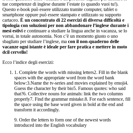
tue competenze di inglese durante l’estate (o quando vuoi tu!).
Questo e-book può essere utilizzato tramite computer, tablet o
smartphone oppure può essere stampato e utilizzato su supporto
cartaceo.
È un concentrato di 22 esercizi di diversa difficoltà e
tipologia con soluzioni per non abbandonare l’inglese durante i
mesi estivi
e continuare a studiare la lingua anche in vacanza, se lo
vorrai, in totale autonomia. Non c’è un momento giusto o uno
sbagliato per studiare l’inglese, ma
con il non-quaderno delle
vacanze ogni istante è ideale per fare pratica e mettere in moto
dcil cervello!
Ecco l’indice degli esercizi:
1. Complete the words with missing letters2. Fill in the blank
spaces with the appropriate word from the word bank
below:3.Name the tv-series and movies explained by emoji4.
Guess the character by their bio5. Famous quotes: who said
that?6. Collective nouns for animals: link the two columns
properly7. Find the grammar mistake.8. For each sentence, fill
the space using the base word given in bold at the end and
transform it accordingly.
9. Order the letters to form one of the newest words
introduced into the English vocabulary