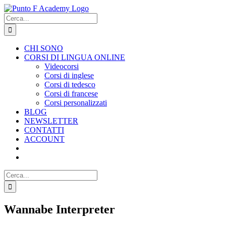
Salta
al
Cerca
contenuto
per:
CHI SONO
CORSI DI LINGUA ONLINE
Videocorsi
Corsi di inglese
Corsi di tedesco
Corsi di francese
Corsi personalizzati
BLOG
NEWSLETTER
CONTATTI
ACCOUNT
Cerca
per:
Wannabe Interpreter