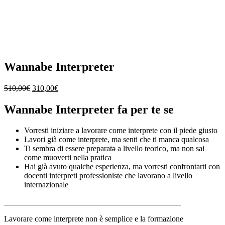
Wannabe Interpreter
Il
Il
510,00
€
310,00
€
prezzo
prezzo
originale
attuale
Wannabe Interpreter fa per te se
era:
è:
510,00€.
310,00€.
Vorresti iniziare a lavorare come interprete con il piede giusto
Lavori già come interprete, ma senti che ti manca qualcosa
Ti sembra di essere preparatǝ a livello teorico, ma non sai
come muoverti nella pratica
Hai già avuto qualche esperienza, ma vorresti confrontarti con
docenti interpreti professioniste che lavorano a livello
internazionale
____________________________________________
Lavorare come interprete non è semplice e la formazione