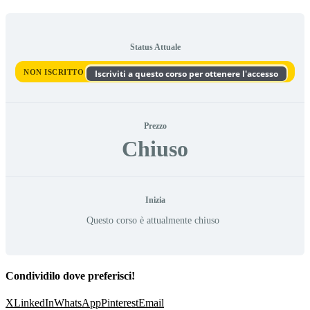
Status Attuale
NON ISCRITTO
Iscriviti a questo corso per ottenere l'accesso
Prezzo
Chiuso
Inizia
Questo corso è attualmente chiuso
Condividilo dove preferisci!
X
LinkedIn
WhatsApp
Pinterest
Email