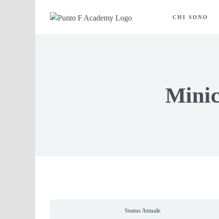
Salta
al
CHI SONO
contenuto
Minic
Status Attuale