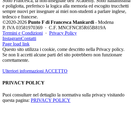
Sono Francesca, la non-insegnate dell’Academy. Sono italianissima
e poliglotta, preferisco la logica alla memoria ed escogito trucchetti
sempre nuovi per insegnare ai miei non-studenti a parlare inglese,
tedesco e francese.
©2020-2026
Punto F di Francesca Manicardi
- Modena
P. IVA 03581970369 · C.F. MNCFNC85R65B819A
Termini e Condizioni
·
Privacy Policy
Instagram
Contatti
Page load link
Questo sito utilizza i cookie, come descritto nella Privacy policy.
Se non li accetti alcune parti del sito potrebbero non funzionare
correttamente.
Ulteriori informazioni
ACCETTO
PRIVACY POLICY
Puoi consultare nel dettaglio la normativa sulla privacy visitando
questa pagina:
PRIVACY POLICY