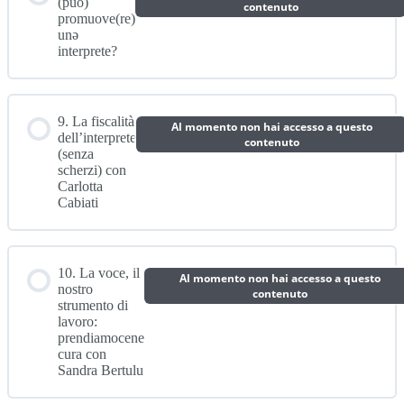
(può)
contenuto
promuove(re)
unǝ
interprete?
9. La fiscalità
Al momento non hai accesso a questo
dell’interprete
contenuto
(senza
scherzi) con
Carlotta
Cabiati
10. La voce, il
Al momento non hai accesso a questo
nostro
contenuto
strumento di
lavoro:
prendiamocene
cura con
Sandra Bertulu