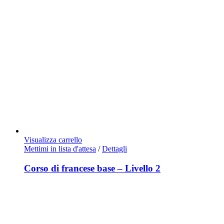
Visualizza carrello
Mettimi in lista d'attesa
/
Dettagli
Corso di francese base – Livello 2