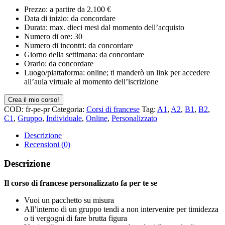
Prezzo: a partire da 2.100 €
Data di inizio: da concordare
Durata: max. dieci mesi dal momento dell’acquisto
Numero di ore: 30
Numero di incontri: da concordare
Giorno della settimana: da concordare
Orario: da concordare
Luogo/piattaforma: online; ti manderò un link per accedere
all’aula virtuale al momento dell’iscrizione
Crea il mio corso!
COD:
fr-pe-pr
Categoria:
Corsi di francese
Tag:
A1
,
A2
,
B1
,
B2
,
C1
,
Gruppo
,
Individuale
,
Online
,
Personalizzato
Descrizione
Recensioni (0)
Descrizione
Il corso di francese personalizzato fa per te se
Vuoi un pacchetto su misura
All’interno di un gruppo tendi a non intervenire per timidezza
o ti vergogni di fare brutta figura