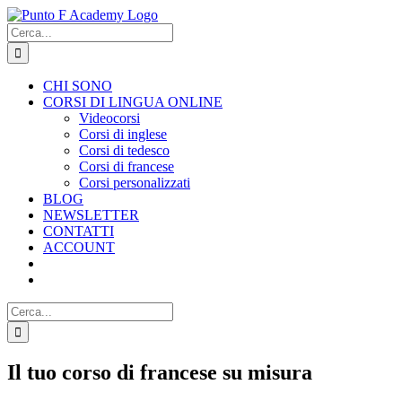
Salta
al
Cerca
contenuto
per:
CHI SONO
CORSI DI LINGUA ONLINE
Videocorsi
Corsi di inglese
Corsi di tedesco
Corsi di francese
Corsi personalizzati
BLOG
NEWSLETTER
CONTATTI
ACCOUNT
Cerca
per:
Il tuo corso di francese su misura