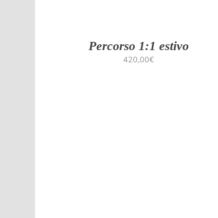
Percorso 1:1 estivo
420,00
€
TAGLI
CREA IL MIO CORSO!
/
DETTAGLI