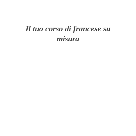
Il tuo corso di francese su
misura
CREA IL MIO CORSO!
/
DETTAGLI