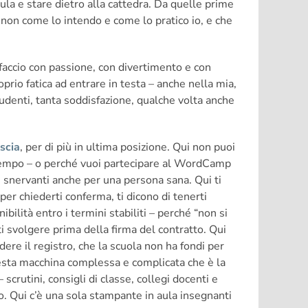
aula e stare dietro alla cattedra. Da quelle prime
non come lo intendo e come lo pratico io, e che
o faccio con passione, con divertimento e con
rio fatica ad entrare in testa – anche nella mia,
udenti, tanta soddisfazione, qualche volta anche
ascia
, per di più in ultima posizione. Qui non puoi
a tempo – o perché vuoi partecipare al WordCamp
e snervanti anche per una persona sana. Qui ti
per chiederti conferma, ti dicono di tenerti
ilità entro i termini stabiliti – perché “non si
ti svolgere prima della firma del contratto. Qui
dere il registro, che la scuola non ha fondi per
uesta macchina complessa e complicata che è la
scrutini, consigli di classe, collegi docenti e
o. Qui c’è una sola stampante in aula insegnanti