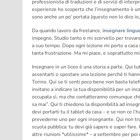
professionista di traduzioni e di servizi di inter
esperienze ho scoperto che l’insegnamento è un’
sono anche un po’ portata (questo non lo dico io,
Da quando lavoro da freelance,
insegnare lingu
impegno. Studio tanto e mi scervello per trovare
a suo tempo. Dopo ogni lezione mi porto a casa 
tanta frustrazione. Ma mi piace, e soprattutto mi
Insegnare in un liceo è una storia a parte. Qui t
assentarti o spostare una lezione perché ti han
Torino. Qui se ti senti poco bene non basta tele
invitano a indicare la tua disponibilità per un in
occupata sì, ma che contatteranno comunque chi è 
sa mai”. Qui ti chiedono la disponibilità ad inse
devi portarti tu il tablet da casa – e se non ce l
prevederne uno per ogni insegnante. Qui non tro
scuola pubblica: tu devi già sapere e saper fare. 
altre riunioni *utilissime* – a settembre per poi