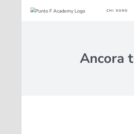
Salta
al
CHI SONO
contenuto
Ancora t
Ingrandisci
immagine