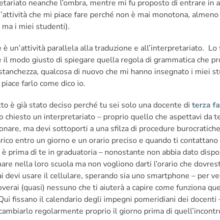
pretariato neanche l’ombra, mentre mi fu proposto di entrare in 
attività che mi piace fare perché non è mai monotona, almeno 
 ma i miei studenti).
e
è un’attività parallela alla traduzione e all’interpretariato. L
 il modo giusto di spiegare quella regola di grammatica che prop
stanchezza, qualcosa di nuovo che mi hanno insegnato i miei st
 piace farlo come dico io.
utto è già stato deciso perché tu sei solo una docente di
terza f
no chiesto un interpretariato – proprio quello che aspettavi d
fonare, ma devi sottoporti a una sfilza di procedure burocratich
carico entro un giorno e un orario preciso e quando ti contattano 
prima di te in graduatoria – nonostante non abbia dato disponib
gnare nella loro scuola ma non vogliono darti l’orario che dovres
’hai devi usare il cellulare, sperando sia uno smartphone – per ve
verai (quasi) nessuno che ti aiuterà a capire come funziona q
Qui fissano il calendario degli impegni pomeridiani dei docenti – 
 cambiarlo regolarmente proprio il giorno prima di quell’incontr