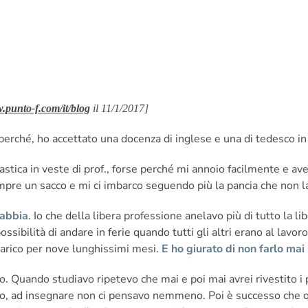
punto-f.com/it/blog
il 11/1/2017]
rché, ho accettato una docenza di inglese e una di tedesco in 
astica in veste di prof., forse perché mi annoio facilmente e a
re un sacco e mi ci imbarco seguendo più la pancia che non la
gabbia
. Io che della libera professione anelavo più di tutto la li
possibilità di andare in ferie quando tutti gli altri erano al lavo
carico per nove lunghissimi mesi.
E ho giurato di non farlo mai
 Quando studiavo ripetevo che mai e poi mai avrei rivestito i pa
co, ad insegnare non ci pensavo nemmeno. Poi è successo che qu