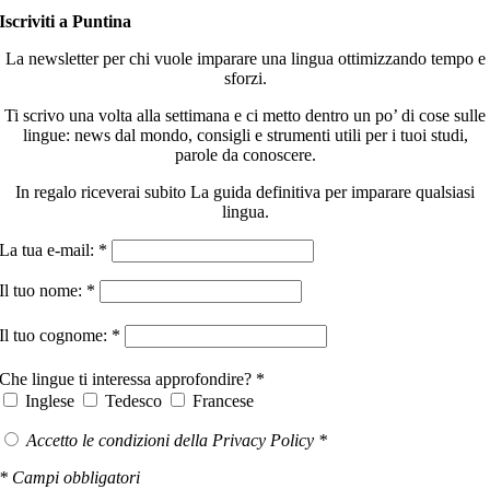
Iscriviti a Puntina
La newsletter per chi vuole imparare una lingua ottimizzando tempo e
sforzi.
Ti scrivo una volta alla settimana e ci metto dentro un po’ di cose sulle
lingue: news dal mondo, consigli e strumenti utili per i tuoi studi,
parole da conoscere.
In regalo riceverai subito La guida definitiva per imparare qualsiasi
lingua.
La tua e-mail: *
Il tuo nome: *
Il tuo cognome: *
Che lingue ti interessa approfondire? *
Inglese
Tedesco
Francese
Accetto le condizioni della Privacy Policy *
* Campi obbligatori