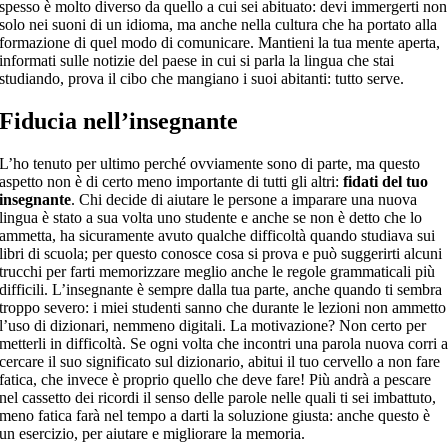
spesso è molto diverso da quello a cui sei abituato: devi immergerti non
solo nei suoni di un idioma, ma anche nella cultura che ha portato alla
formazione di quel modo di comunicare. Mantieni la tua mente aperta,
informati sulle notizie del paese in cui si parla la lingua che stai
studiando, prova il cibo che mangiano i suoi abitanti: tutto serve.
Fiducia nell’insegnante
L’ho tenuto per ultimo perché ovviamente sono di parte, ma questo
aspetto non è di certo meno importante di tutti gli altri:
fidati del tuo
insegnante
. Chi decide di aiutare le persone a imparare una nuova
lingua è stato a sua volta uno studente e anche se non è detto che lo
ammetta, ha sicuramente avuto qualche difficoltà quando studiava sui
libri di scuola; per questo conosce cosa si prova e può suggerirti alcuni
trucchi per farti memorizzare meglio anche le regole grammaticali più
difficili. L’insegnante è sempre dalla tua parte, anche quando ti sembra
troppo severo: i miei studenti sanno che durante le lezioni non ammetto
l’uso di dizionari, nemmeno digitali. La motivazione? Non certo per
metterli in difficoltà. Se ogni volta che incontri una parola nuova corri 
cercare il suo significato sul dizionario, abitui il tuo cervello a non fare
fatica, che invece è proprio quello che deve fare! Più andrà a pescare
nel cassetto dei ricordi il senso delle parole nelle quali ti sei imbattuto,
meno fatica farà nel tempo a darti la soluzione giusta: anche questo è
un esercizio, per aiutare e migliorare la memoria.