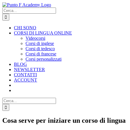
Salta
al
Cerca
contenuto
per:
CHI SONO
CORSI DI LINGUA ONLINE
Videocorsi
Corsi di inglese
Corsi di tedesco
Corsi di francese
Corsi personalizzati
BLOG
NEWSLETTER
CONTATTI
ACCOUNT
Cerca
per:
Cosa serve per iniziare un corso di lingua