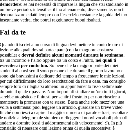
demorder
e: se hai necessità di imparare la lingua che stai studiando in
un breve periodo, intensifica il tuo allenamento; diversamente, non ti
demoralizzare e datti tempo: con l’esercizio costante e la guida del tuo
insegnante vedrai che potrai raggiungere buoni risultati.
Fai da te
Quando ti iscrivi a un corso di lingua devi mettere in conto le ore di
lezione alle quali dovrai partecipare (con la maggiore costanza
possibile) e
dovrai definire alcuni momenti durante la settimana,
tra un incontro e l’altro oppure tra un corso e l’altro
, nei quali ti
eserciterai per conto tuo.
So bene che la maggior parte dei miei
studenti ai corsi serali sono persone che durante il giorno lavorano e
sono già bravissimi a dedicare del tempo a frequentare le mie lezioni,
per cui difficilmente do loro esercitazioni da fare a casa, ma consiglio
sempre loro di ritagliarsi almeno un appuntamento fisso settimanale
durante il quale ripassare. Non importi di studiare un’ora tutti i giorni,
sarebbe utopistico e finiresti per sentirti frustrato per non riuscire a
mantenere la promessa con te stesso. Basta anche solo mezz’ora una
volta a settimana: puoi leggere un articolo, guardare un breve video
finché non riesci a capire il maggior numero di parole e frasi, ascoltare
le notizie al telegiornale straniero o rileggere i nuovi vocaboli prima di
andare a dormire (così ti addormenterai più velocemente! :)). In più
consiglio di ripassare ogni lezione prima di quella successiva: è