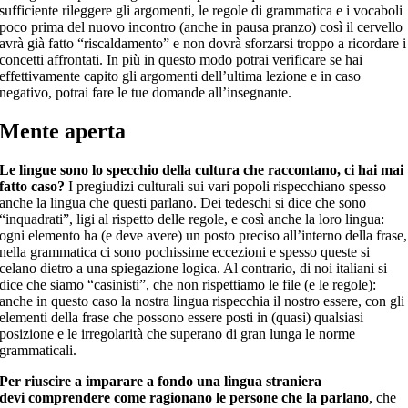
sufficiente rileggere gli argomenti, le regole di grammatica e i vocaboli
poco prima del nuovo incontro (anche in pausa pranzo) così il cervello
avrà già fatto “riscaldamento” e non dovrà sforzarsi troppo a ricordare i
concetti affrontati. In più in questo modo potrai verificare se hai
effettivamente capito gli argomenti dell’ultima lezione e in caso
negativo, potrai fare le tue domande all’insegnante.
Mente aperta
Le lingue sono lo specchio della cultura che raccontano, ci hai mai
fatto caso?
I pregiudizi culturali sui vari popoli rispecchiano spesso
anche la lingua che questi parlano. Dei tedeschi si dice che sono
“inquadrati”, ligi al rispetto delle regole, e così anche la loro lingua:
ogni elemento ha (e deve avere) un posto preciso all’interno della frase,
nella grammatica ci sono pochissime eccezioni e spesso queste si
celano dietro a una spiegazione logica. Al contrario, di noi italiani si
dice che siamo “casinisti”, che non rispettiamo le file (e le regole):
anche in questo caso la nostra lingua rispecchia il nostro essere, con gli
elementi della frase che possono essere posti in (quasi) qualsiasi
posizione e le irregolarità che superano di gran lunga le norme
grammaticali.
Per riuscire a imparare a fondo una lingua straniera
devi comprendere come ragionano le persone che la parlano
, che