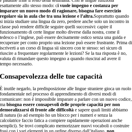
e patatine fritte il resto della settimana. Con le lingue funziona
esattamente allo stesso modo: c
i vuole impegno e costanza per
imparare un nuovo modo di ragionare, bisogna fare esercizio
regolare sia in aula che tra una lezione e l’altra.
Soprattutto quando
si inizia studiare una lingua da zero, perdere anche solo un incontro in
classe può rendere difficile seguire quelli successivi: capire il
funzionamento di certe lingue molto diverse dalla nostra, come il
tedesco o l’inglese, può essere decisamente ostico senza una guida e
recuperare per conto proprio una lezione può essere frustrante. Prima d
iscriverti a un corso di lingua sii sincero con te stesso: sei sicuro di
riuscire a frequentare regolarmente le lezioni? Se la tua risposta è no,
valuta di rimandare questo impegno a quando riuscirai ad avere il
tempo necessario.
Consapevolezza delle tue capacità
È inutile negarlo, la predisposizione alle lingue straniere gioca un ruolo
fondamentale nel processo di apprendimento di diversi modi di
comunicare: non è impossibile imparare a parlare con un nuovo codice,
ma
bisogna essere consapevoli delle proprie capacità per non
demoralizzarsi di fronte alle difficoltà
e sapere quali limiti abbiamo
di natura (io ad esempio ho un blocco per i numeri e senza la
calcolatrice faccio fatica a compiere rapidamente operazioni anche
semplici). Se trovi complicato memorizzare nuovi vocaboli o costruire
frasi con i vari elementi in un ordine diverso dall’italiano,
non