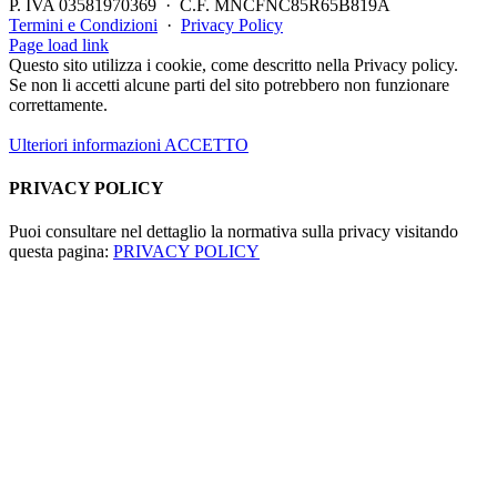
P. IVA 03581970369 · C.F. MNCFNC85R65B819A
Termini e Condizioni
·
Privacy Policy
Instagram
Contatti
Page load link
Questo sito utilizza i cookie, come descritto nella Privacy policy.
Se non li accetti alcune parti del sito potrebbero non funzionare
correttamente.
Ulteriori informazioni
ACCETTO
PRIVACY POLICY
Puoi consultare nel dettaglio la normativa sulla privacy visitando
questa pagina:
PRIVACY POLICY